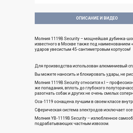
ОПИСАНИЕ И ВИДЕО
Молния 1119B Security – мощнейшая дубинка-шо
известного в Москве также под наименованием «О
ударов увесистым 45-сантиметровым корпусом!
Для производства использован алюминиевый спл
Вы можете наносить и блокировать удары, не ри
Молния 1119B Security относится к I – професси
же попадания, вплоть до глубокого полуторачас
разогнать собак и других не очень смелых сопер
Оса-1119 оснащена лучшим в своем классе внутр
Сферическая система электродов исключает осе
Молния YB-1119B Security – излюбленное самооб
подрабатывающих частным извозом.