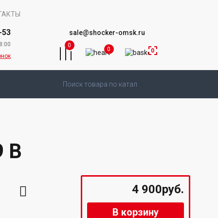
ТАКТЫ
-53
sale@shocker-omsk.ru
8:00
0
0
0
онок
 В
4 900руб.
В корзину