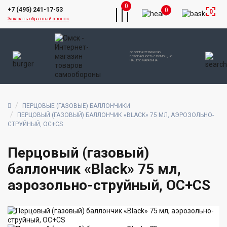
0
+7 (495) 241-17-53
0
0
Заказать обратный звонок
ОБЕСПЕЧЬТЕ ЛИЧНУЮ
БЕЗОПАСНОСТЬ С ПОМОЩЬЮ
НАШЕГО МАГАЗИНА
ПЕРЦОВЫЕ (ГАЗОВЫЕ) БАЛЛОНЧИКИ
ПЕРЦОВЫЙ (ГАЗОВЫЙ) БАЛЛОНЧИК «BLACK» 75 МЛ, АЭРОЗОЛЬНО-
СТРУЙНЫЙ, ОC+CS
Перцовый (газовый)
баллончик «Black» 75 мл,
аэрозольно-струйный, ОC+CS