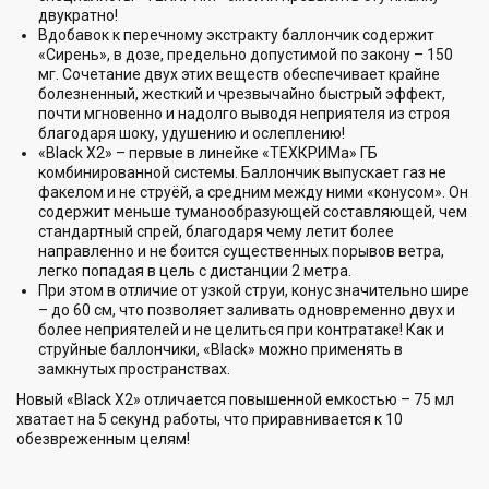
двукратно!
Вдобавок к перечному экстракту баллончик содержит
«Сирень», в дозе, предельно допустимой по закону – 150
мг. Сочетание двух этих веществ обеспечивает крайне
болезненный, жесткий и чрезвычайно быстрый эффект,
почти мгновенно и надолго выводя неприятеля из строя
благодаря шоку, удушению и ослеплению!
«Black Х2» – первые в линейке «ТЕХКРИМа» ГБ
комбинированной системы. Баллончик выпускает газ не
факелом и не струёй, а средним между ними «конусом». Он
содержит меньше туманообразующей составляющей, чем
стандартный спрей, благодаря чему летит более
направленно и не боится существенных порывов ветра,
легко попадая в цель с дистанции 2 метра.
При этом в отличие от узкой струи, конус значительно шире
– до 60 см, что позволяет заливать одновременно двух и
более неприятелей и не целиться при контратаке! Как и
струйные баллончики, «Black» можно применять в
замкнутых пространствах.
Новый «Black Х2» отличается повышенной емкостью – 75 мл
хватает на 5 секунд работы, что приравнивается к 10
обезвреженным целям!