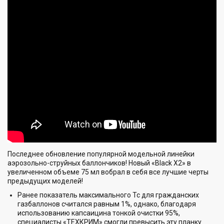
Последнее обновление популярной модельной линейки
аэрозольно-струйных баллончиков! Новый «Black Х2» в
увеличенном объеме 75 мл вобрал в себя все лучшие черты
предыдущих моделей!
Ранее показатель максимального Тс для гражданских
газбаллонов считался равным 1%, однако, благодаря
использованию капсаицина тонкой очистки 95%,
специалисты «ТЕХКРИМ» смогли превысить эту планку